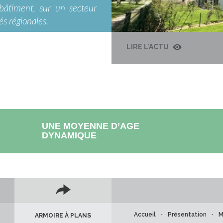
bâtiment, sur un secteur
s régionales.
LIRE L'ACTU
UNE MOYENNE D’AGE
DYNAMIQUE
Accueil
-
Présentation
-
M
ARMOIRE À PLANS