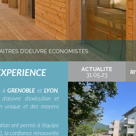
AITRES D’OEUVRE ECONOMISTES
ACTUALITE
EXPERIENCE
RI
31.05.23
t à
GRENOBLE
et
LYON
,
 d’œuvre d’exécution et
on unique et des moyens
ation ont permis à l’équipe
), la confiance renouvelée